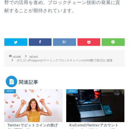
野での活用を進め、ブロックチェーン技術の発展に貢
献することが期待されています。
HOME
NEWS
ポリゴン(Polygon)がゲーミングブロックチェーンのUAW数で第2位に躍進
関連記事
NEWS
NEWS
Twitterでビットコインの投げ
KuCoinのTwitterアカウント