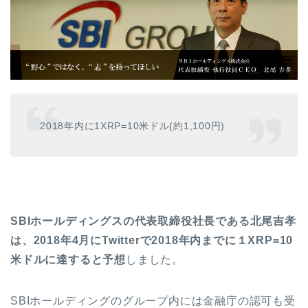
2018
年内に
1XRP=10
米ドル
(
約
1,100
円
)
SBIホールディングスの代表取締役社長である北尾吉孝
は、2018年4月にTwitterで2018年内までに１XRP=10
米ドルに達すると予想
しました。
SBI
ホールディングのグループ内には金融庁の認可も受