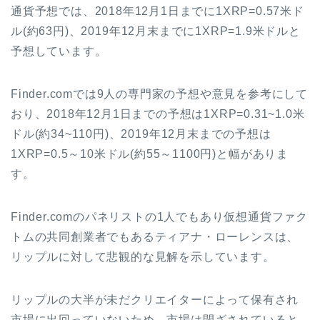
通貨予想では、
2018
年
12
月
1
日までに
1XRP=0.57
米ド
ル
(
約
63
円
)
、
2019
年
12
月末までに
1XRP=1.9
米ドルと
予想しています。
Finder.com
では
9
人の専門家の予想や意見を参考にして
おり、
2018
年
12
月
1
日までの予想は
1XRP=0.31~1.0
米
ドル
(
約
34~110
円
)
、
2019
年
12
月末までの予想は
1XRP=0.5
～
10
米ドル
(
約
55
～
1100
円
)
と幅がありま
す。
Finder.com
のパネリストの
1
人でもあり仮想通貨ファク
トムの共同創業者でもあるティアナ・ローレンスは、
リップルに対して悲観的な見解を示しています。
リップルの大半が未だクリエイターによって保有され
市場に出回っていないため、市場は閉ざされていると