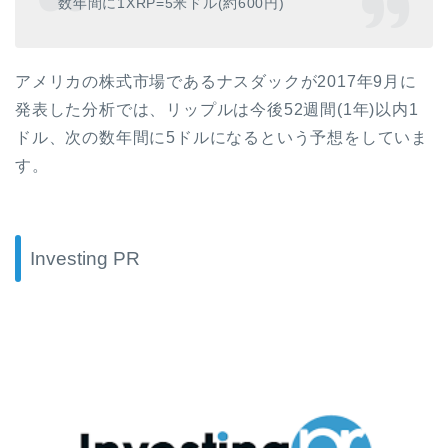
数年間に
1XRP=5
米ドル
(
約
600
円
)
アメリカの株式市場であるナスダックが
2017
年
9
月に
発表した分析では、リップルは今後
52
週間
(1
年
)
以内
1
ドル、次の数年間に
5
ドルになるという予想をしていま
す。
Investing PR