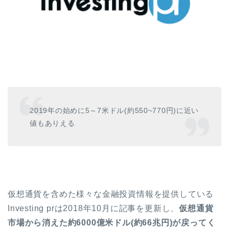
2019
年の始めに
5
～
7
米ドル
(
約
550~770
円
)
に近い
値もありえる
仮想通貨を含めた様々な金融投資情報を提供している
Investing pr
は
2018
年
10
月に記事を更新し、
仮想通貨
市場から消えた約
6000億米ドル(約66兆円)が戻ってく