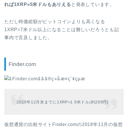
れば1XRP=5
米ドルもありえる
と発表しています。
ただし時価総額がビットコインよりも高くなる
1XRP=7
米ドル以上になることは難しいだろうとも記
事内で言及しました。
Finder.com
2019
年
12
月末までに
1XRP=1.9
米ドル
(
約
209
円
)
仮想通貨の比較サイト
Finder.com
の
2018
年
11
月の仮想