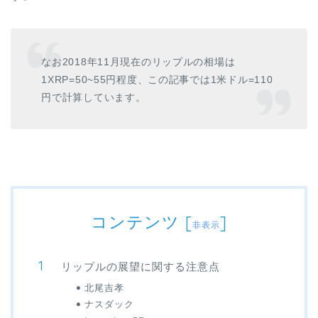
なお
2018
年
11
月現在のリップルの相場は
1XRP=50~55
円程度、この記事では
1
米ドル
=110
円で計算しています。
コンテンツ
[
]
非表示
リップルの展望に関する注意点
北尾吉孝
ナスダック