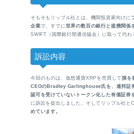
そもそもリップル社とは、機関投資家向けに
企業
で、すでに
世界の数百の銀行と提携関係
SWIFT（国際銀行間通信協会）に取って代
訴訟内容
今回のものは、仮想通貨XRPを売買して
損を
CEOの
Bradley Garlinghouse氏を、
連邦証
認可を受けていないトークン化した有価証券
に
訴訟を提出しました。そしてリップル社とC
めています。