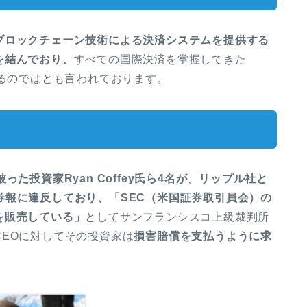
ブロックチェーン技術による決済システムを提供する
を結んでおり、
すべての国際決済を掌握してきた
わるのではとも言われております。
被った投資家
Ryan Coffey氏ら4名
が
、
リップル社と
券報に違反しており、「SEC（米国証券取引員会）の
を販売している」
として
サンフランシスコ上級裁判所
EOに対してその投資家は
損害賠償を支払うように求