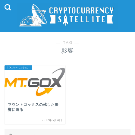
― TAG ―
影響
COLUMN（コラム）
マウントゴックスの残した影
響に迫る
2019年3月4日