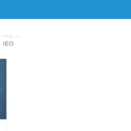
― TAG ―
IEO