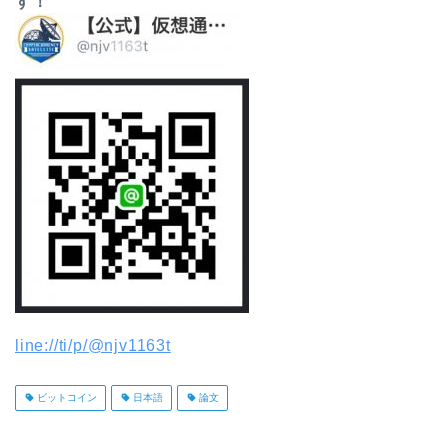
す！
line://ti/p/@njv1163t
ビットコイン
日本語
論文