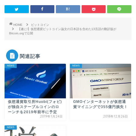
HOME
ビットコイン
【遂に!】仮想通貨ビットコイン論文の日本語を含めた13言語の翻訳版が
Bitcoin.orgで公開
関連記事
NEWS
NEWS
仮想通貨取引所Huobi(フォビ)
GMOインターネットが仮想通
が独自ステーブルコインのロ
貨マイニングで355億円損失！
ーンチを2019年前半に予定
2019年1月24日
2018年12月26日
NEWS