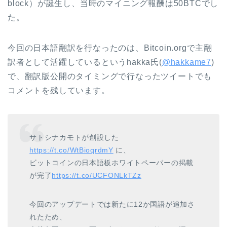
block）が誕生し、当時のマイニング報酬は50BTCでし
た。
今回の日本語翻訳を行なったのは、Bitcoin.orgで主翻
訳者として活躍しているというhakka氏(
@hakkame7
)
で、翻訳版公開のタイミングで行なったツイートでも
コメントを残しています。
サトシナカモトが創設した
https://t.co/WtBioqrdmY
に、
ビットコインの日本語板ホワイトペーパーの掲載
が完了
https://t.co/UCFONLkTZz
今回のアップデートでは新たに12か国語が追加さ
れたため、