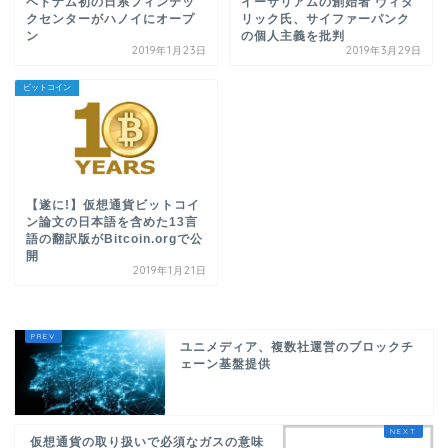
ベトナム初の日系フィンテッ
イーサリアムの創始者 ヴィタ
クセンターがハノイにオープ
リック氏、サイファーパンク
ン
の個人主義を批判
2019年1月23日
2019年3月29日
ビットコイン
【遂に!】仮想通貨ビットコイ
ン論文の日本語を含めた13言
語の翻訳版がBitcoin.orgで公
開
2019年1月21日
ユニメディア、複数社運営のブロックチ
ェーン基盤提供
仮想通貨の取り扱いで必須なガスの意味