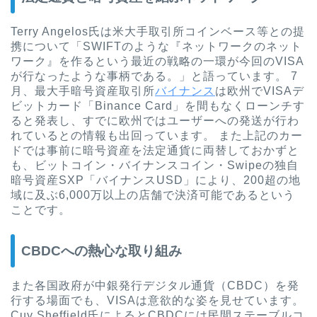
Terry Angelos氏は米大手取引所コインベース等との提
携について「SWIFTのような『ネットワークのネット
ワーク』を作るという最近の戦略の一環が今回のVISA
が行なったような事柄である。」と語っています。 7
月、最大手暗号資産取引所
バイナンス
は欧州でVISAデ
ビットカード「Binance Card」を間もなくローンチす
ると発表し、すでに欧州ではユーザーへの発送が行わ
れているとの情報も出回っています。 また上記のカー
ドでは事前に暗号資産を法定通貨に両替しておかずと
も、ビットコイン・バイナンスコイン・Swipeの独自
暗号資産SXP「バイナンスUSD」により、200超の地
域に及ぶ6,000万以上の店舗で決済可能であるという
ことです。
CBDCへの熱心な取り組み
また各国政府が中銀発行デジタル通貨（CBDC）を発
行する場面でも、VISAは意欲的な姿を見せています。
Cuy Sheffield氏によるとCBDCには民間ステーブルコ