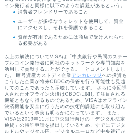
イン発行者と同様に以下のような課題があるという。
消費者フレンドリーであること
ユーザーが多様なウォレットを使用して、資金
にアクセスし、それを保護できること
資産が有用であるためには商店で受け入れられ
る必要がある
以上の解決についてVISAは「中央銀行や民間のステー
ブルコイン発行者に同社のネットワークや専門知識を
活用して貢献することができる。」とコメントしまし
た。 暗号資産カストディ企業
アンカレッジ
への投資も
こうした企業が将来CBDCの保管を行う可能性も見越
してのことであったと示唆しています。 さらに今回導
入されたオフライン決済はCBDCに関して注目される
機能ともなり得るものであるため、VISAはオフライン
決済機能を安全に行うための技術的課題にも取り組ん
でいるという事実も明らかになっています。 また、
VISAは2019年11月に中央銀行向けの「デジタル法定
通貨」の特許申請を提出しているため、すでにデジタ
ルドルやデジタル円、デジタルユーロなど中央銀行が