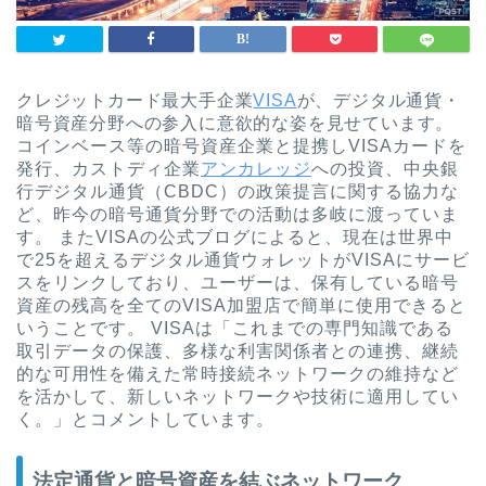
クレジットカード最大手企業
VISA
が、デジタル通貨・
暗号資産分野への参入に意欲的な姿を見せています。
コインベース等の暗号資産企業と提携しVISAカードを
発行、カストディ企業
アンカレッジ
への投資、中央銀
行デジタル通貨（CBDC）の政策提言に関する協力な
ど、昨今の暗号通貨分野での活動は多岐に渡っていま
す。
またVISAの公式ブログによると、現在は世界中
で25を超えるデジタル通貨ウォレットがVISAにサービ
スをリンクしており、ユーザーは、保有している暗号
資産の残高を全てのVISA加盟店で簡単に使用できると
いうことです。 VISAは「これまでの専門知識である
取引データの保護、多様な利害関係者との連携、継続
的な可用性を備えた常時接続ネットワークの維持など
を活かして、新しいネットワークや技術に適用してい
く。」とコメントしています。
法定通貨と暗号資産を結ぶネットワーク