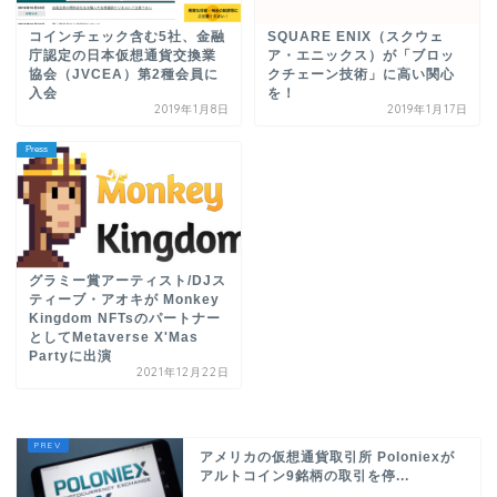
コインチェック含む5社、金融
SQUARE ENIX（スクウェ
庁認定の日本仮想通貨交換業
ア・エニックス）が「ブロッ
協会（JVCEA）第2種会員に
クチェーン技術」に高い関心
入会
を！
2019年1月8日
2019年1月17日
Press
グラミー賞アーティスト/DJス
ティーブ・アオキが Monkey
Kingdom NFTsのパートナー
としてMetaverse X'Mas
Partyに出演
2021年12月22日
アメリカの仮想通貨取引所 Poloniexが
アルトコイン9銘柄の取引を停...