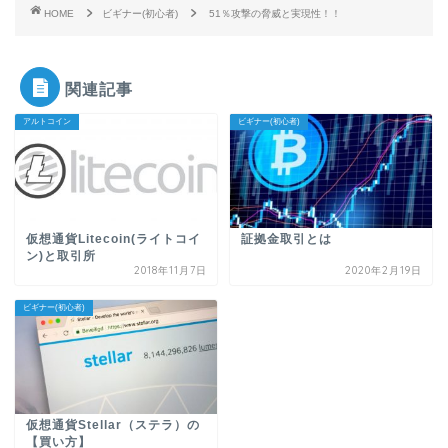
HOME
ビギナー(初心者)
51％攻撃の脅威と実現性！！
関連記事
アルトコイン
ビギナー(初心者)
仮想通貨Litecoin(ライトコイ
証拠金取引とは
ン)と取引所
2018年11月7日
2020年2月19日
ビギナー(初心者)
仮想通貨Stellar（ステラ）の
【買い方】