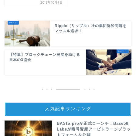
2018年10月9日
Ripple（リップル）社の集団訴訟問題を
マッスル追求！
【特集】ブロックチェーン発展を助ける
日本の3協会
人気記事ランキング
BASIS.proが正式ローンチ：Base58
Labsが暗号資産アービトラージプラッ
トフォームを公開