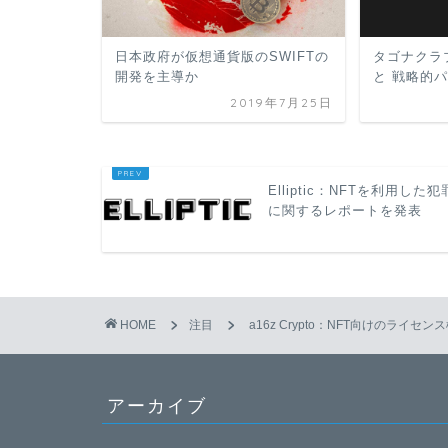
日本政府が仮想通貨版のSWIFTの
タゴナクラ
開発を主導か
と 戦略的
2019年7月25日
Elliptic：NFTを利用した犯
に関するレポートを発表
HOME
注目
a16z Crypto：NFT向けのライ
アーカイブ