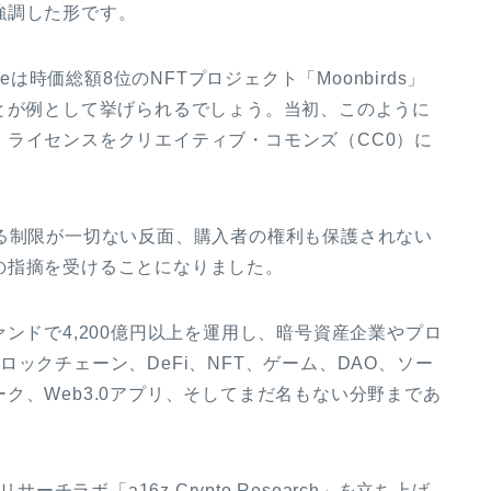
強調した形です。
tiveは時価総額8位のNFTプロジェクト「Moonbirds」
とが例として挙げられるでしょう。当初、このように
ライセンスをクリエイティブ・コモンズ（CC0）に
る制限が一切ない反面、購入者の権利も保護されない
の指摘を受けることになりました。
のファンドで4,200億円以上を運用し、暗号資産企業やプロ
ックチェーン、DeFi、NFT、ゲーム、DAO、ソー
ク、Web3.0アプリ、そしてまだ名もない分野まであ
ーチラボ「a16z Crypto Research」を立ち上げ