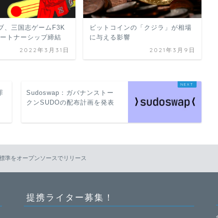
ブ、三国志ゲームF3K
ビットコインの「クジラ」が相場
パートナーシップ締結
に与える影響
2022年3月31日
2021年3月9日
罪
Sudoswap：ガバナンストー
クンSUDOの配布計画を発表
センス標準をオープンソースでリリース
提携ライター募集！