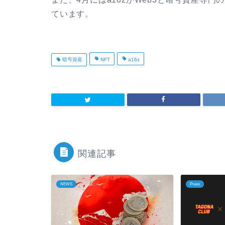
ています。
暗号資産
NFT
a16z
関連記事
NEWS
Press