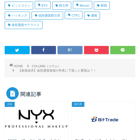
ビットコイン
BTC
取引所
Bitcoin
韓国
ハッキング
仮想通貨取引所
CTFC
価格
仮想通貨サテライト
HOME
COLUMN（コラム）
【真相追求】仮想通貨相場が昨夜に下落した要因は？！
関連記事
注目
取引所