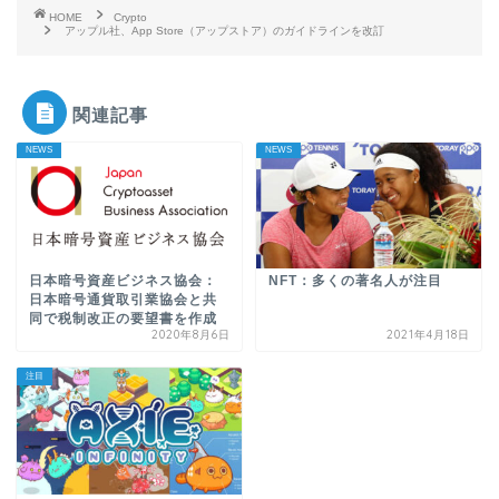
HOME
Crypto
アップル社、App Store（アップストア）のガイドラインを改訂
関連記事
NEWS
NEWS
日本暗号資産ビジネス協会：
NFT：多くの著名人が注目
日本暗号通貨取引業協会と共
同で税制改正の要望書を作成
2020年8月6日
2021年4月18日
注目