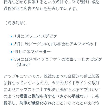
行為などから保護するという名目で、立て続けに仮想
通貨関連の広告の禁止を発表しています。
（時系列順）
1月に米
フェイスブック
3月に米グーグルの持ち株会社
アルファベット
同月に米
ツイッター
5月には米マイクロソフトの検索サービス
ビング
（Bing）
アップルについては、他社のような全面的な禁止措置
は行なっていないものの、今回のガイドラインの改訂
によりアップストア上で配信が認められるアプリがど
のような
運営と機能を有するべきかの明確なルールを
提示し、制限が厳格化された
ことになったといえそう